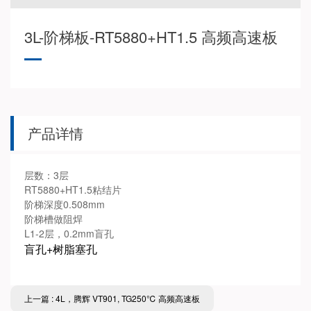
3L-阶梯板-RT5880+HT1.5 高频高速板
产品详情
层数：3层
RT5880+HT1.5粘结片
阶梯深度0.508mm
阶梯槽做阻焊
L1-2层，0.2mm盲孔
盲孔+树脂塞孔
上一篇 : 4L，腾辉 VT901, TG250℃ 高频高速板