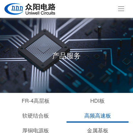
产品服务
FR-4高层板
HDI板
软硬结合板
高频高速板
厚铜电源板
金属基板