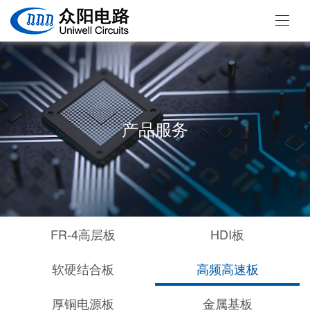
产品服务
FR-4高层板
HDI板
软硬结合板
高频高速板
厚铜电源板
金属基板