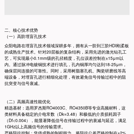
二、核心技术优势
（一）高阶埋盲孔技术
众阳电路在埋盲孔技术领域深耕多年，拥有从一阶到三阶HDI刚柔板
的成熟生产技术。
针对20层板的复杂结构，采用先进的激光钻孔工
艺，可实现最小0.1mm级的孔径精度，孔位误差控制在±15μm以
内。
通过脉冲电镀铜技术进行填孔，孔内铜厚均匀达到18-25μm，
确保层间连接的可靠性。
同时，采用树脂塞孔机、陶瓷研磨线等高
端设备，对埋盲孔进行精细化处理，有效避免信号传输过程中的阻
抗突变与信号衰减。
（二）高频高速性能优化
精选基材：选用罗杰斯RO4003C、RO4350B等专业高频材料，这
类材料具备稳定的介电常数（Dk≈3.48）和极低的介质损耗因子
（Df<0.004），能显著降低信号在传输过程中的衰减与延迟，满足
1GHz以上高频信号的传输需求。
严格阻抗控制：凭借成熟的制程能力，将阻抗公差严格控制在±2%