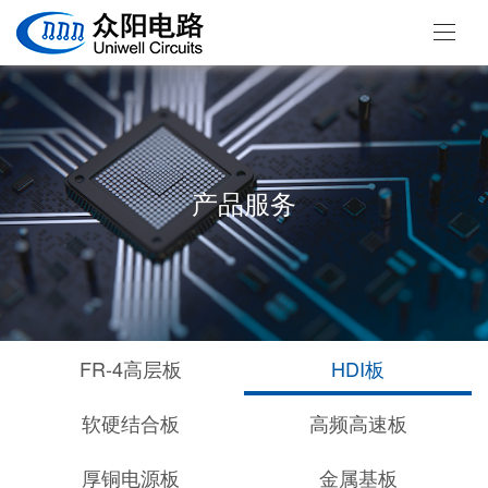
产品服务
FR-4高层板
HDI板
软硬结合板
高频高速板
厚铜电源板
金属基板