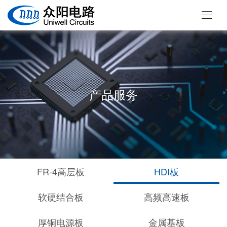
产品服务
FR-4高层板
HDI板
软硬结合板
高频高速板
厚铜电源板
金属基板