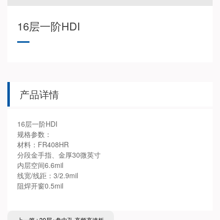
16层一阶HDI
产品详情
16层一阶HDI
规格参数：
材料：FR408HR
分段金手指、金厚30微英寸
内层空间6.6mil
线宽/线距：3/2.9mil
阻焊开窗0.5mil
上一篇 : 20层+盘中孔 高频高速板