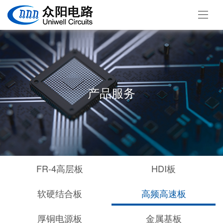
产品服务
FR-4高层板
HDI板
软硬结合板
高频高速板
厚铜电源板
金属基板