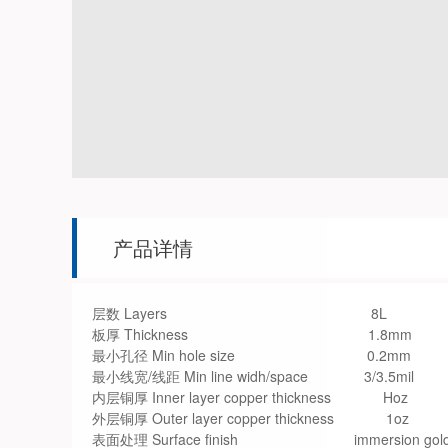
产品详情
层数 Layers 8L
板厚 Thickness 1.8mm
最小孔径 Min hole size 0.2mm
最小线宽/线距 Min line widh/space 3/3.5mil
内层铜厚 Inner layer copper thickness Hoz
外层铜厚 Outer layer copper thickness 1oz
表面处理 Surface finish immersion gol