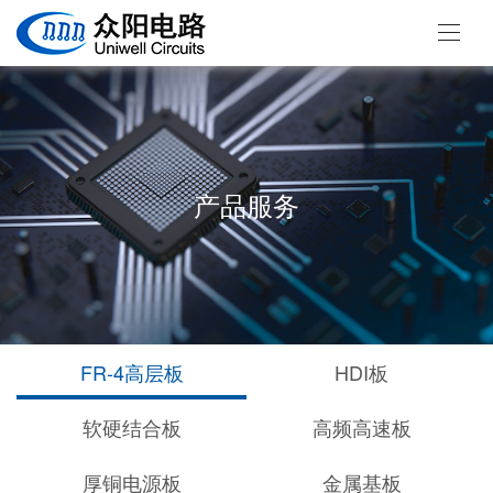
产品服务
FR-4高层板
HDI板
软硬结合板
高频高速板
厚铜电源板
金属基板