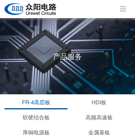
产品服务
FR-4高层板
HDI板
软硬结合板
高频高速板
厚铜电源板
金属基板