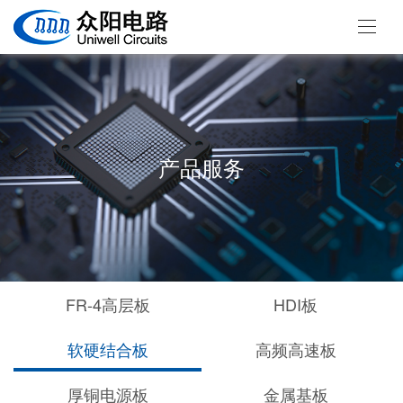
产品服务
FR-4高层板
HDI板
软硬结合板
高频高速板
厚铜电源板
金属基板