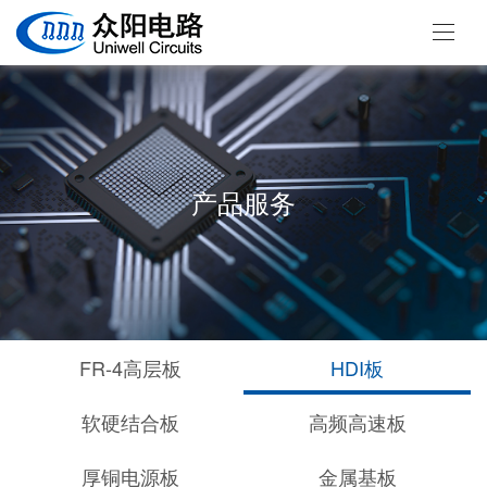
产品服务
FR-4高层板
HDI板
软硬结合板
高频高速板
厚铜电源板
金属基板