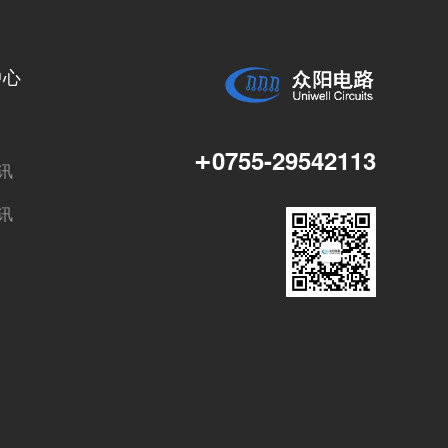
中心
+
0755-29542113
讯
讯